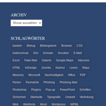
ARCHIV
Archiv
SCHLAGWÖRTER
basteln
Betrug
Bildergalerie
Browser
CSS
Datenschutz
Divi
Domain
Drucken
E-Mail
Excel
Fake-Mail
Galerie
Google Maps
htaccess
HTML
InDesign
Joomla
Karenz
Lesen
Maps
Masonry
Microsoft
Nachhaltigkeit
Office
PDF
Perlen
Permalink
Phishing
Phishing-Mail
Photoshop
Plugins
Pop-up
PowerPoint
Schriften
Sicherheit
Startseite
Typografie
Umwelt
Verlinkung
Web
Webfonts
Word
Wordpress
WPML