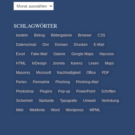
Archiv
SCHLAGWÖRTER
basteln
Betrug
Bildergalerie
Browser
CSS
Datenschutz
Divi
Domain
Drucken
E-Mail
Excel
Fake-Mail
Galerie
Google Maps
htaccess
HTML
InDesign
Joomla
Karenz
Lesen
Maps
Masonry
Microsoft
Nachhaltigkeit
Office
PDF
Perlen
Permalink
Phishing
Phishing-Mail
Photoshop
Plugins
Pop-up
PowerPoint
Schriften
Sicherheit
Startseite
Typografie
Umwelt
Verlinkung
Web
Webfonts
Word
Wordpress
WPML