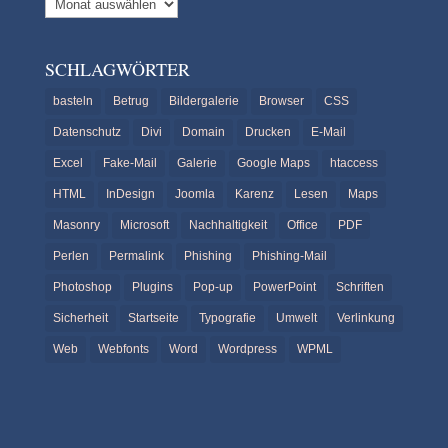
SCHLAGWÖRTER
basteln
Betrug
Bildergalerie
Browser
CSS
Datenschutz
Divi
Domain
Drucken
E-Mail
Excel
Fake-Mail
Galerie
Google Maps
htaccess
HTML
InDesign
Joomla
Karenz
Lesen
Maps
Masonry
Microsoft
Nachhaltigkeit
Office
PDF
Perlen
Permalink
Phishing
Phishing-Mail
Photoshop
Plugins
Pop-up
PowerPoint
Schriften
Sicherheit
Startseite
Typografie
Umwelt
Verlinkung
Web
Webfonts
Word
Wordpress
WPML